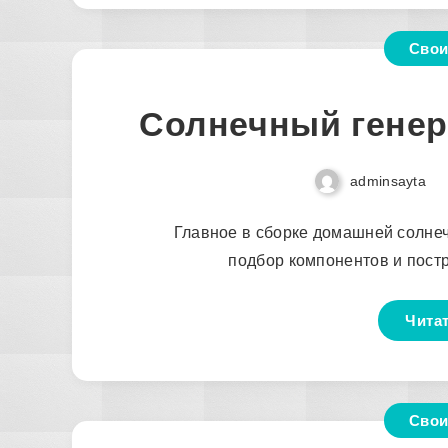
Свои
Солнечный генер
adminsayta
Главное в сборке домашней солне
подбор компонентов и пост
Чита
Свои