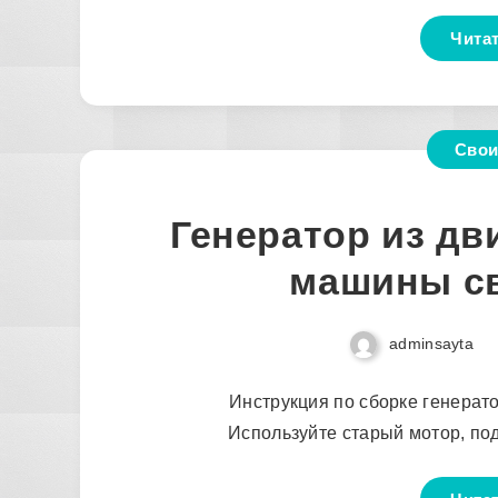
Чита
Свои
Генератор из дв
машины с
adminsayta
Инструкция по сборке генерат
Используйте старый мотор, по