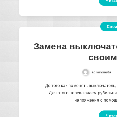
Чита
Свои
Замена выключате
своим
adminsayta
До того как поменять выключатель,
Для этого переключаем рубильник
напряжения с помощ
Чита