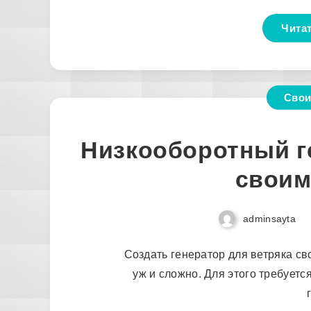
Чита
Свои
Низкооборотный г
своим
adminsayta
Создать генератор для ветряка св
уж и сложно. Для этого требуетс