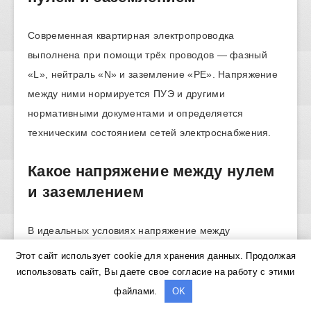
Современная квартирная электропроводка
выполнена при помощи трёх проводов — фазный
«L», нейтраль «N» и заземление «РЕ». Напряжение
между ними нормируется ПУЭ и другими
нормативными документами и определяется
техническим состоянием сетей электроснабжения.
Какое напряжение между нулем
и заземлением
В идеальных условиях напряжение между
нейтральным и нулевым проводниками отсутствует.
Этот сайт использует cookie для хранения данных. Продолжая
Именно такая ситуация возникает возле нулевой
использовать сайт, Вы даете свое согласие на работу с этими
точки трансформатора или места
разделения
файлами.
OK
проводника PEN на РЕ и N
во вводном щитке в